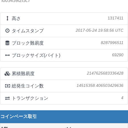
f005459f2f5c7
高さ
1317411
タイムスタンプ
2017-05-24 19:58:56 UTC
ブロック難易度
8287996511
ブロックサイズ(バイト)
69290
累積難易度
2147625683336428
総発生コイン数
14515358.406503429636
トランザクション
4
コインベース取引