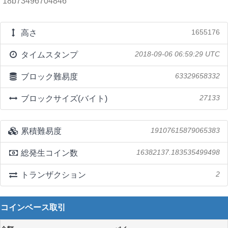
18b73496704846
高さ
1655176
タイムスタンプ
2018-09-06 06:59:29 UTC
ブロック難易度
63329658332
ブロックサイズ(バイト)
27133
累積難易度
19107615879065383
総発生コイン数
16382137.183535499498
トランザクション
2
コインベース取引