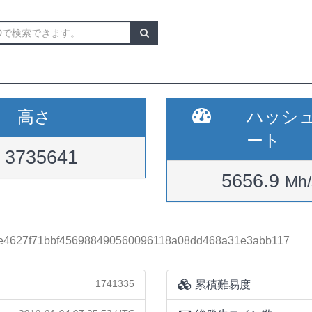
高さ
ハッシ
ート
3735641
5656.9
Mh/
de4627f71bbf456988490560096118a08dd468a31e3abb117
1741335
累積難易度