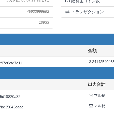
2019-01-04 07:35:53 UTC
総発生コイン数
45933999592
トランザクション
10933
金額
3.3414354046
e97e6cfd7c11
出力合計
マル秘
f5d19820a32
マル秘
7bc35043caac