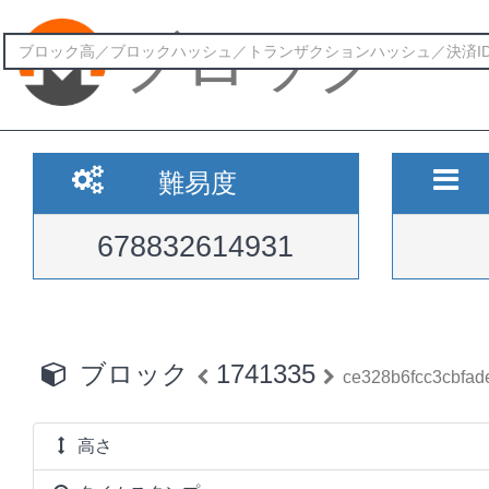
ブロック
難易度
678832614931
ブロック
1741335
ce328b6fcc3cbfa
高さ