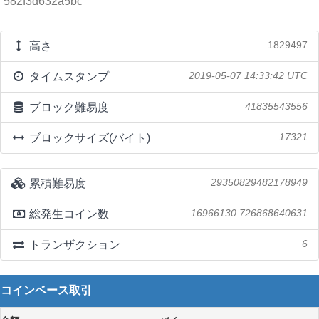
582f3d632a5bc
高さ
1829497
タイムスタンプ
2019-05-07 14:33:42 UTC
ブロック難易度
41835543556
ブロックサイズ(バイト)
17321
累積難易度
29350829482178949
総発生コイン数
16966130.726868640631
トランザクション
6
コインベース取引