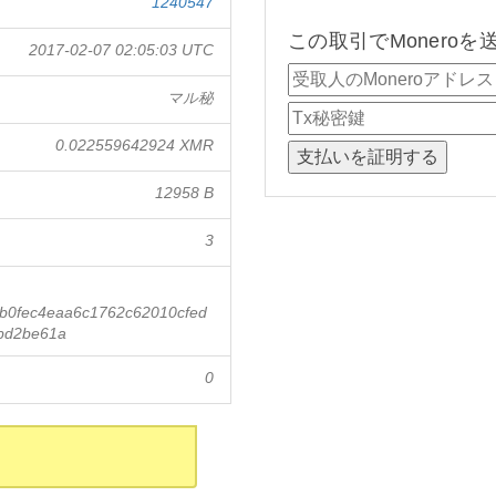
1240547
この取引でMonero
2017-02-07 02:05:03 UTC
マル秘
0.022559642924 XMR
12958 B
3
b0fec4eaa6c1762c62010cfed
bd2be61a
0