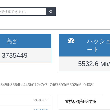
高さ
ハッシ
ート
3735449
5532.6
Mh/
4845fb8564bc443b072c7e7b7d67893d5502fd6c0d08f
2494902
支払いを証明する