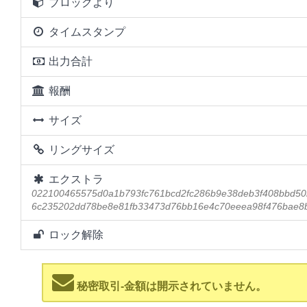
ブロックより
タイムスタンプ
出力合計
報酬
サイズ
リングサイズ
エクストラ
022100465575d0a1b793fc761bcd2fc286b9e38deb3f408bbd50
6c235202dd78be8e81fb33473d76bb16e4c70eeea98f476bae8
ロック解除
秘密取引-金額は開示されていません。