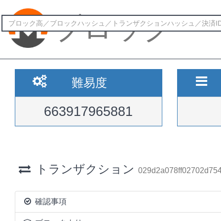
ブロック
難易度
663917965881
トランザクション
029d2a078ff02702d75
確認事項