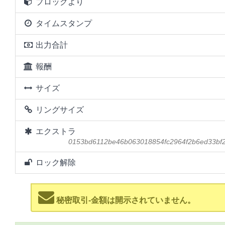
ブロックより
タイムスタンプ
出力合計
報酬
サイズ
リングサイズ
エクストラ
0153bd6112be46b063018854fc2964f2b6ed33bf
ロック解除
秘密取引-金額は開示されていません。