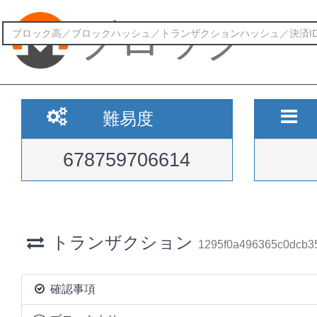
ブロック
難易度
678759706614
トランザクション
1295f0a496365c0dcb3
確認事項