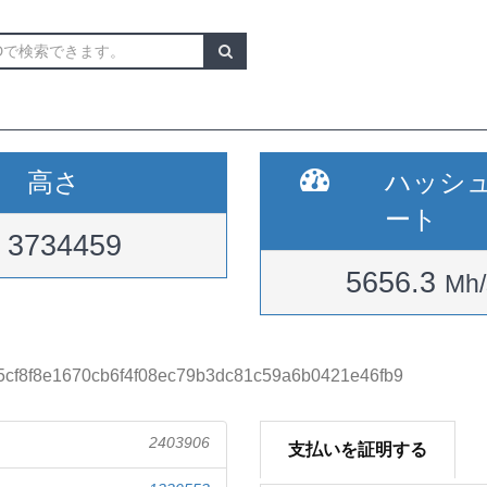
高さ
ハッシ
ート
3734459
5656.3
Mh/
5cf8f8e1670cb6f4f08ec79b3dc81c59a6b0421e46fb9
2403906
支払いを証明する