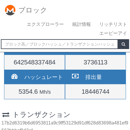
ブロック
エクスプローラー
統計情報
リッチリスト
エーピーアイ
難易度
高さ
642548337484
3736113
ハッシュレート
排出量
5354.6
18446744
Mh/s
トランザクション
17b2d6319b6d6953811a9c9ff53129d91df628d83698a481ef9