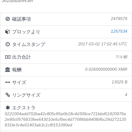
562bbbaf943ef
確認事項
2478579
ブロックより
1257534
タイムスタンプ
2017-03-02 17:02:45 UTC
出力合計
マル秘
報酬
0.026000000000 XMR
サイズ
13025 B
リングサイズ
4
エクストラ
0221004add702ba42c805c85e0b18c4d306ce721bbd51920976e
2e90c0576833fee643010e5cf0ec4d77086bb940fbf6c29d272120
831fe3c4e01403ab3c1c8f151090ed