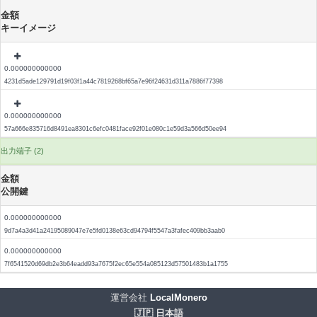
金額
キーイメージ
0.000000000000
4231d5ade129791d19f03f1a44c7819268bf65a7e96f24631d311a7886f77398
0.000000000000
57a666e835716d8491ea8301c6efc0481face92f01e080c1e59d3a566d50ee94
出力端子 (2)
金額
公開鍵
0.000000000000
9d7a4a3d41a24195089047e7e5fd0138e63cd94794f5547a3fafec409bb3aab0
0.000000000000
7f6541520d69db2e3b64eadd93a7675f2ec65e554a085123d57501483b1a1755
運営会社
LocalMonero
🇯🇵 日本語