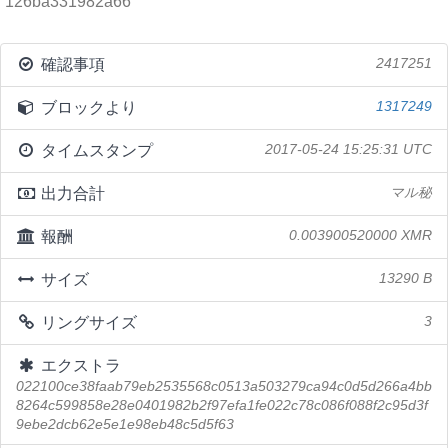
126ba331982a66
確認事項
2417251
ブロックより
1317249
タイムスタンプ
2017-05-24 15:25:31 UTC
出力合計
マル秘
報酬
0.003900520000 XMR
サイズ
13290 B
リングサイズ
3
エクストラ
022100ce38faab79eb2535568c0513a503279ca94c0d5d266a4bb
8264c599858e28e0401982b2f97efa1fe022c78c086f088f2c95d3f
9ebe2dcb62e5e1e98eb48c5d5f63