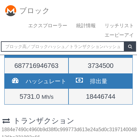
ブロック
エクスプローラー
統計情報
リッチリスト
エーピーアイ
難易度
高さ
687716946763
3734500
ハッシュレート
排出量
5731.0
18446744
Mh/s
トランザクション
1884e7490c4960b9d38f0c999773d613e24a5d0c3197140048