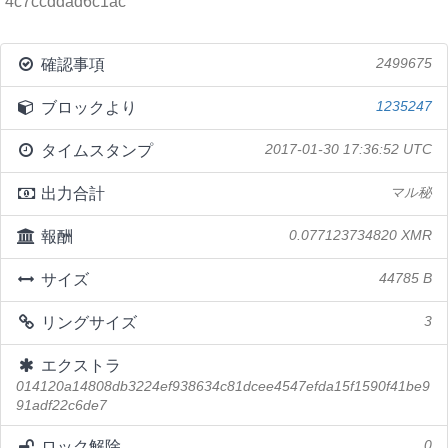
4c7ccddad6c1ac
確認事項
2499675
ブロックより
1235247
タイムスタンプ
2017-01-30 17:36:52 UTC
出力合計
マル秘
報酬
0.077123734820 XMR
サイズ
44785 B
リングサイズ
3
エクストラ
014120a14808db3224ef938634c81dcee4547efda15f1590f41be9
91adf22c6de7
ロック解除
0