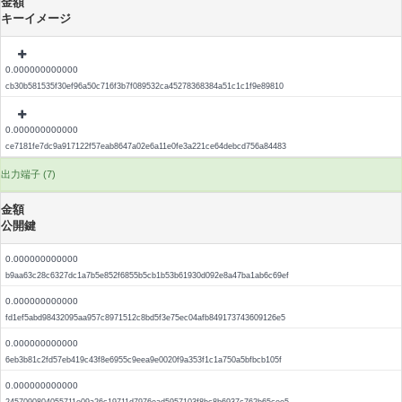
金額
キーイメージ
0.000000000000
cb30b581535f30ef96a50c716f3b7f089532ca45278368384a51c1c1f9e89810
0.000000000000
ce7181fe7dc9a917122f57eab8647a02e6a11e0fe3a221ce64debcd756a84483
出力端子 (7)
金額
公開鍵
0.000000000000
b9aa63c28c6327dc1a7b5e852f6855b5cb1b53b61930d092e8a47ba1ab6c69ef
0.000000000000
fd1ef5abd98432095aa957c8971512c8bd5f3e75ec04afb849173743609126e5
0.000000000000
6eb3b81c2fd57eb419c43f8e6955c9eea9e0020f9a353f1c1a750a5bfbcb105f
0.000000000000