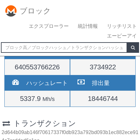
ブロック
エクスプローラー
統計情報
リッチリスト
エーピーアイ
難易度
高さ
640553766226
3734922
ハッシュレート
排出量
5337.9
18446744
Mh/s
トランザクション
2d644b09ab146f70617337f0db923a792bd093b1ec882ece91