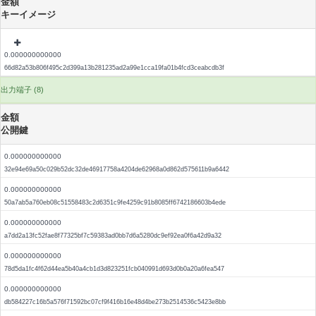
金額
キーイメージ
0.000000000000
66d82a53b806f495c2d399a13b281235ad2a99e1cca19fa01b4fcd3ceabcdb3f
出力端子 (8)
金額
公開鍵
0.000000000000
32e94e69a50c029b52dc32de46917758a4204de62968a0d862d575611b9a6442
0.000000000000
50a7ab5a760eb08c51558483c2d6351c9fe4259c91b8085ff6742186603b4ede
0.000000000000
a7dd2a13fc52fae8f77325bf7c59383ad0bb7d6a5280dc9ef92ea0f6a42d9a32
0.000000000000
78d5da1fc4f62d44ea5b40a4cb1d3d823251fcb040991d693d0b0a20a6fea547
0.000000000000
db584227c16b5a576f71592bc07cf9f416b16e48d4be273b2514536c5423e8bb