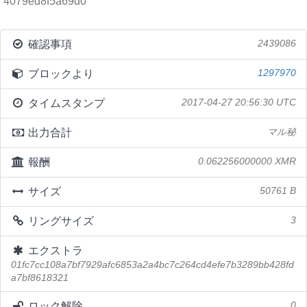
4079ed8f5a69d0
確認事項
2439086
ブロックより
1297970
タイムスタンプ
2017-04-27 20:56:30 UTC
出力合計
マル秘
報酬
0.062256000000 XMR
サイズ
50761 B
リングサイズ
3
エクストラ
01fc7cc108a7bf7929afc6853a2a4bc7c264cd4efe7b3289bb428fd
a7bf8618321
ロック解除
0