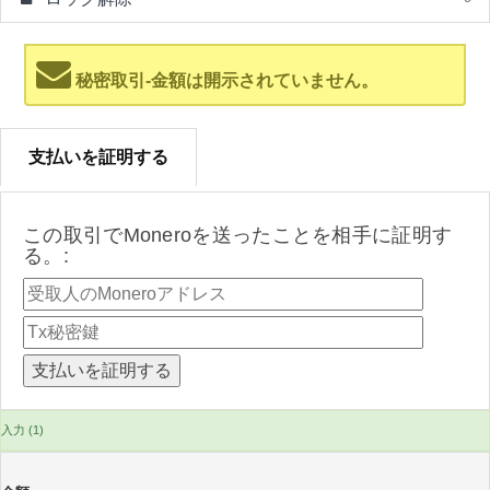
秘密取引-金額は開示されていません。
支払いを証明する
この取引でMoneroを送ったことを相手に証明す
る。:
入力 (1)