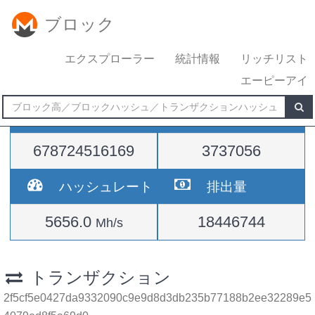
ブロック
エクスプローラー
統計情報
リッチリスト
エーピーアイ
難易度
高さ
678724516169
3737056
ハッシュレート
排出量
5656.0
18446744
Mh/s
トランザクション
2f5cf5e0427da9332090c9e9d8d3db235b77188b2ee32289e5