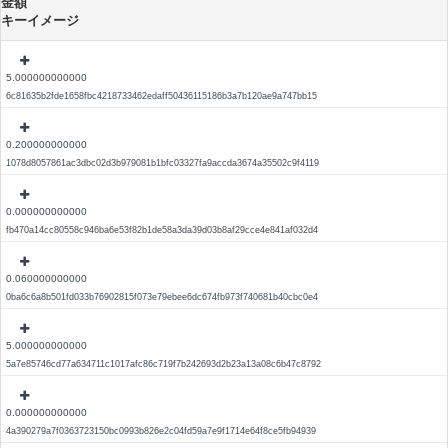
金額
キーイメージ
5.000000000000
6c81635b2fde1658fbc4218733462edaff50436115186b3a7b120ae9a747bb15
0.200000000000
1078d8057861ac3dbc02d3b979081b1bfc03327fa9accda3674a35502c9f4119
0.000000000000
fb470a14cc80558c946ba6e53f82b1de58a3da39d03b8af29cce4e841af032d4
0.060000000000
0ba6c6a8b501fd033b76902815f073e79ebee6dc674fb973f740681b40cbc0e4
5.000000000000
5a7e85746cd77a634711c1017afc86c719f7b242693d2b23a13a08c6b47c8792
0.000000000000
4a390279a7f0363723150bc0993b826e2c04fd59a7e9f1714e64f8ce5fb94939