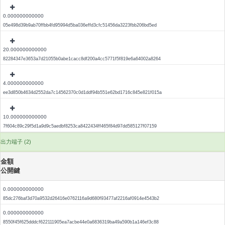
0.000000000000
05e498d39b9ab70ffbb4fd95994d5ba036effd3cfc51456da3223fbb206bd5ed
20.000000000000
82284347e3653a7d21055b0abe1cacc8df200a4cc5771f5f819e6a64002a8264
4.000000000000
ee3d850b4634d2552da7c14562370c0d1ddf94b551e62bd1716c845e821f015a
10.000000000000
7f604c89c29f5d1a9d9c5aedbf8253ca8422434ff465f84d97dd585127f07159
出力端子 (2)
金額
公開鍵
0.000000000000
85dc276baf3d70a9532d26416e0762116a9d680f93477af2216af0914e4543b2
0.000000000000
8550f45f625dddcf622111905ea7acbe44e0a6836319ba49a590b1a146ef3c88