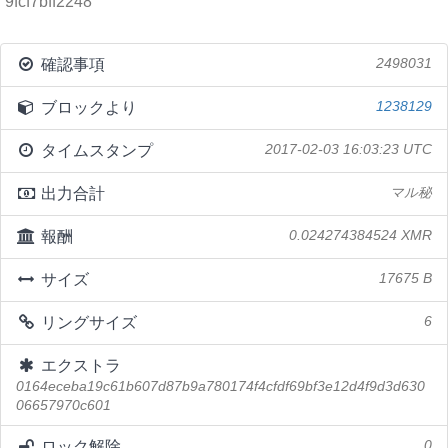
9fcf7bff2248
確認事項
2498031
ブロックより
1238129
タイムスタンプ
2017-02-03 16:03:23 UTC
出力合計
マル秘
報酬
0.024274384524 XMR
サイズ
17675 B
リングサイズ
6
エクストラ
0164eceba19c61b607d87b9a780174f4cfdf69bf3e12d4f9d3d630
06657970c601
ロック解除
0