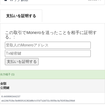
支払いを証明する
この取引でMoneroを送ったことを相手に証明す
る。:
出力端子 (1)
金額
公開鍵
8.440896344237
eb124b7f10bc5b4663f141362d88cfc07d77a3d731c0935bc9a792453be206d4