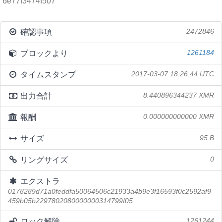
6e77f3474f507
確認事項
2472846
ブロックより
1261184
タイムスタンプ
2017-03-07 18:26:44 UTC
出力合計
8.440896344237 XMR
報酬
0.000000000000 XMR
サイズ
95 B
リングサイズ
0
エクストラ
0178289d71a0feddfa50064506c21933a4b9e3f16593f0c2592af9
459b05b2297802080000000314799f05
ロック解除
1261244