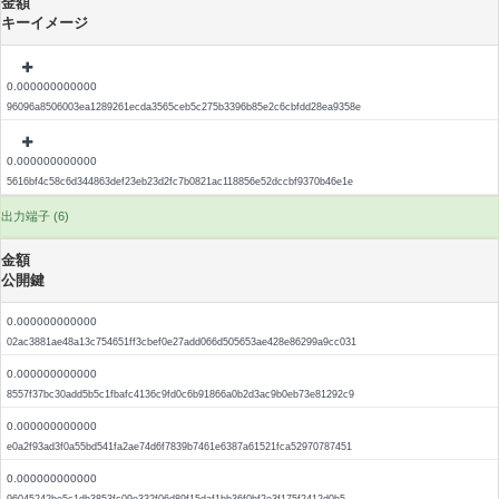
金額
キーイメージ
0.000000000000
96096a8506003ea1289261ecda3565ceb5c275b3396b85e2c6cbfdd28ea9358e
0.000000000000
5616bf4c58c6d344863def23eb23d2fc7b0821ac118856e52dccbf9370b46e1e
出力端子 (6)
金額
公開鍵
0.000000000000
02ac3881ae48a13c754651ff3cbef0e27add066d505653ae428e86299a9cc031
0.000000000000
8557f37bc30add5b5c1fbafc4136c9fd0c6b91866a0b2d3ac9b0eb73e81292c9
0.000000000000
e0a2f93ad3f0a55bd541fa2ae74d6f7839b7461e6387a61521fca52970787451
0.000000000000