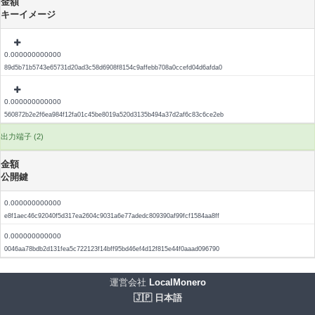
金額
キーイメージ
0.000000000000
89d5b71b5743e65731d20ad3c58d6908f8154c9affebb708a0ccefd04d6afda0
0.000000000000
560872b2e2f6ea984f12fa01c45be8019a520d3135b494a37d2af6c83c6ce2eb
出力端子 (2)
金額
公開鍵
0.000000000000
e8f1aec46c92040f5d317ea2604c9031a6e77adedc809390af99fcf1584aa8ff
0.000000000000
0046aa78bdb2d131fea5c722123f14bff95bd46ef4d12f815e44f0aaad096790
運営会社
LocalMonero
🇯🇵 日本語