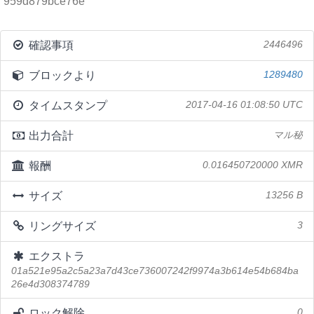
959d879bce76e
確認事項
2446496
ブロックより
1289480
タイムスタンプ
2017-04-16 01:08:50 UTC
出力合計
マル秘
報酬
0.016450720000 XMR
サイズ
13256 B
リングサイズ
3
エクストラ
01a521e95a2c5a23a7d43ce736007242f9974a3b614e54b684ba
26e4d308374789
ロック解除
0