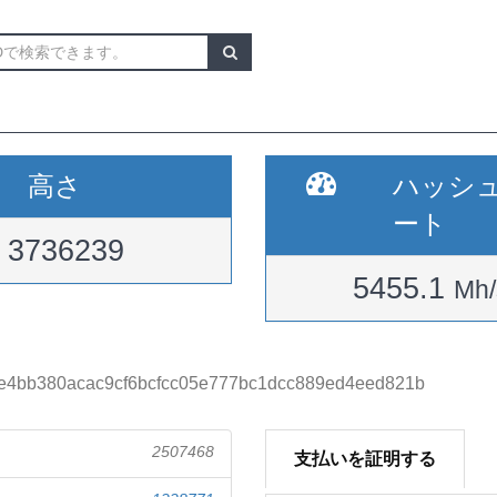
高さ
ハッシ
ート
3736239
5455.1
Mh/
e4bb380acac9cf6bcfcc05e777bc1dcc889ed4eed821b
2507468
支払いを証明する