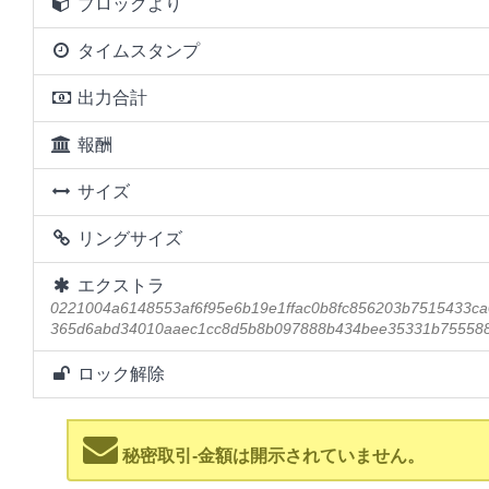
ブロックより
タイムスタンプ
出力合計
報酬
サイズ
リングサイズ
エクストラ
0221004a6148553af6f95e6b19e1ffac0b8fc856203b7515433c
365d6abd34010aaec1cc8d5b8b097888b434bee35331b75558
ロック解除
秘密取引-金額は開示されていません。