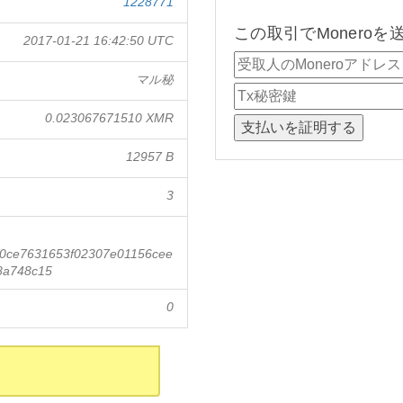
1228771
この取引でMonero
2017-01-21 16:42:50 UTC
マル秘
0.023067671510 XMR
12957 B
3
a0ce7631653f02307e01156cee
8a748c15
0