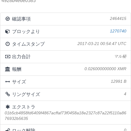
4928b4e6e0585
確認事項
2464415
ブロックより
1270740
タイムスタンプ
2017-03-21 00:54:47 UTC
出力合計
マル秘
報酬
0.026000000000 XMR
サイズ
12991 B
リングサイズ
4
エクストラ
01b5cb4858fd6409f4867acffaf73f0458a18e2327c87a22f5110a86
76932b5635
ロック解除
0