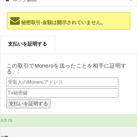
秘密取引-金額は開示されていません。
支払いを証明する
この取引でMoneroを送ったことを相手に証明す
る。:
入力 (1)