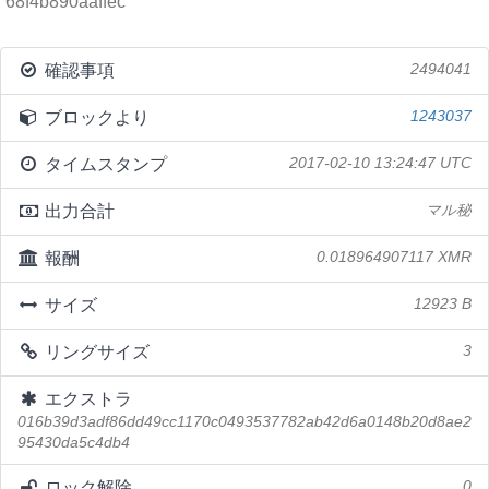
68f4b890aaffec
確認事項
2494041
ブロックより
1243037
タイムスタンプ
2017-02-10 13:24:47 UTC
出力合計
マル秘
報酬
0.018964907117 XMR
サイズ
12923 B
リングサイズ
3
エクストラ
016b39d3adf86dd49cc1170c0493537782ab42d6a0148b20d8ae2
95430da5c4db4
ロック解除
0