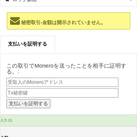
秘密取引-金額は開示されていません。
支払いを証明する
この取引でMoneroを送ったことを相手に証明す
る。:
入力 (1)