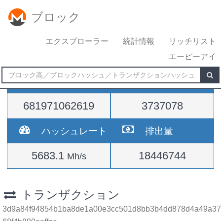
ブロック
エクスプローラー
統計情報
リッチリスト
エーピーアイ
難易度
高さ
681971062619
3737078
ハッシュレート
排出量
5683.1
18446744
Mh/s
トランザクション
3d9a84f94854b1ba8de1a00e3cc501d8bb3b4dd878d4a49a37