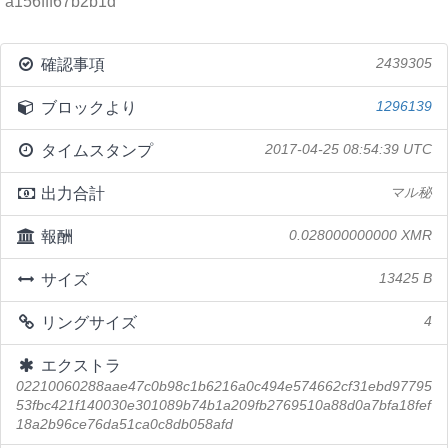
a156fff67b2b1d
確認事項
2439305
ブロックより
1296139
タイムスタンプ
2017-04-25 08:54:39 UTC
出力合計
マル秘
報酬
0.028000000000 XMR
サイズ
13425 B
リングサイズ
4
エクストラ
02210060288aae47c0b98c1b6216a0c494e574662cf31ebd97795
53fbc421f140030e301089b74b1a209fb2769510a88d0a7bfa18fef
18a2b96ce76da51ca0c8db058afd