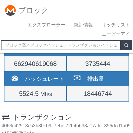
ブロック
エクスプローラー
統計情報
リッチリスト
エーピーアイ
難易度
高さ
662940619068
3735444
ハッシュレート
排出量
5524.5
18446744
Mh/s
トランザクション
4063c42518c53b80c09c7ebef72b4b638a17afd1856dcd1a05