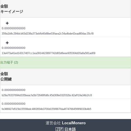
金額
キーイメージ
0.000000000000
359a1b8c294dcb63d238a373ebfb40d9be03faea2c54a4bde42ead80dac35cf8
0.000000000000
13e473a41ed14317407cc1ea3914423897742d83d6eee935304d20a8a581ad09
出力端子 (2)
金額
公開鍵
0.000000000000
b29a76337694d335beacfa5b72648ffd6c45d308e032032bc42aff19a34b1fc8
0.000000000000
fe386927d515b15556bdc48f2654b3700d155f867fda4f7476645f8f9033b4b5
運営会社
LocalMonero
🇯🇵 日本語