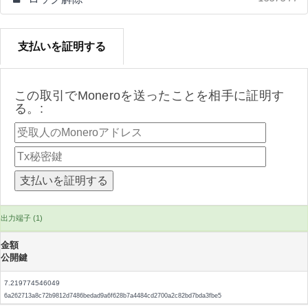
支払いを証明する
この取引でMoneroを送ったことを相手に証明す
る。:
出力端子 (1)
金額
公開鍵
7.219774546049
6a262713a8c72b9812d7486bedad9a6f628b7a4484cd2700a2c82bd7bda3fbe5