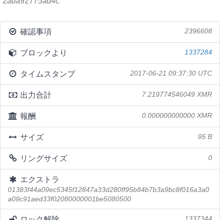
2aba92775ab4c
確認事項
2396608
ブロックより
1337284
タイムスタンプ
2017-06-21 09:37:30 UTC
出力合計
7.219774546049 XMR
報酬
0.000000000000 XMR
サイズ
95 B
リングサイズ
0
エクストラ
01383f44a09ec5345f12847a33d280ff95b84b7b3a9bc8f016a3a0
a09c91aed33f02080000001be5080500
ロック解除
1337344