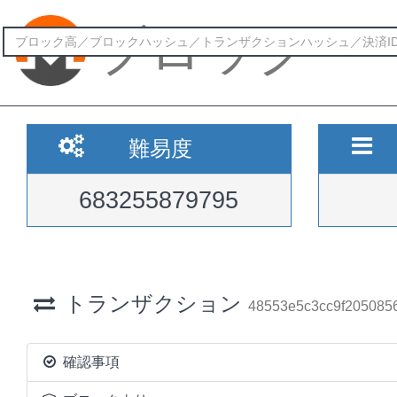
ブロック
難易度
683255879795
トランザクション
48553e5c3cc9f205085
確認事項