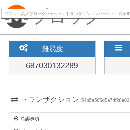
ブロック
難易度
687030132289
トランザクション
54b5a565d5a74f28e83
確認事項