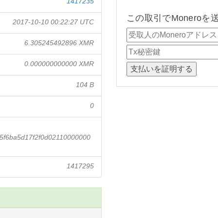
1417235
この取引でMonero
2017-10-10 00:22:27 UTC
6.305245492896 XMR
0.000000000000 XMR
104 B
0
5f6ba5d17f2f0d02110000000
1417295