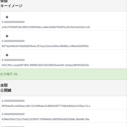
金額
キーイメージ
0.000000000000
e16c0763f92534c66821f39926db1ca60e2b46d705df51e30cfb514e01b4c1d1
0.000000000000
6873a244624479d20b803fe4c257aa12114e100fac8909fbcc0f8e442bf6f55e
0.000000000000
04213f3cceeda087360c3f8f8913bf22301f8633eafa50c1b3da1d85453bd70e
出力端子 (4)
金額
公開鍵
0.000000000000
8935da45ceb406aece8fc1b7ef66aba7e4882b3f97770db3d04d1a7ef9a1c5ca
0.000000000000
b596ef2f0e152a17fd41132309377056640bcd58565b5df2829d6c3bbfd8c59a