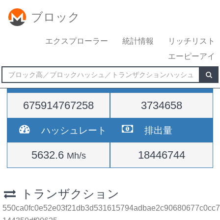
ブロック
エクスプローラー
統計情報
リッチリスト
エーピーアイ
難易度
高さ
675914767258
3734658
ハッシュレート
排出量
5632.6
18446744
Mh/s
トランザクション
550ca0fc0e52e03f21db3d531615794adbae2c90680677c0cc7