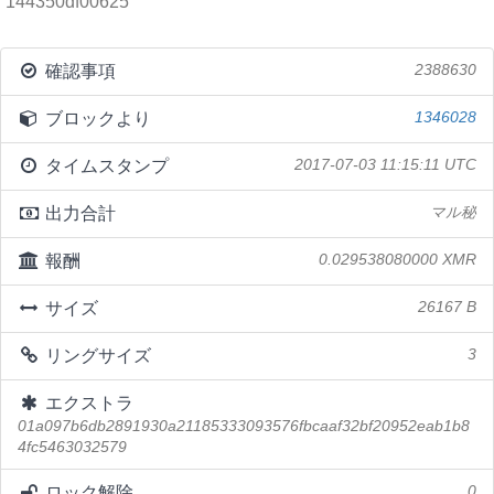
144350df00625
確認事項
2388630
ブロックより
1346028
タイムスタンプ
2017-07-03 11:15:11 UTC
出力合計
マル秘
報酬
0.029538080000 XMR
サイズ
26167 B
リングサイズ
3
エクストラ
01a097b6db2891930a21185333093576fbcaaf32bf20952eab1b8
4fc5463032579
ロック解除
0