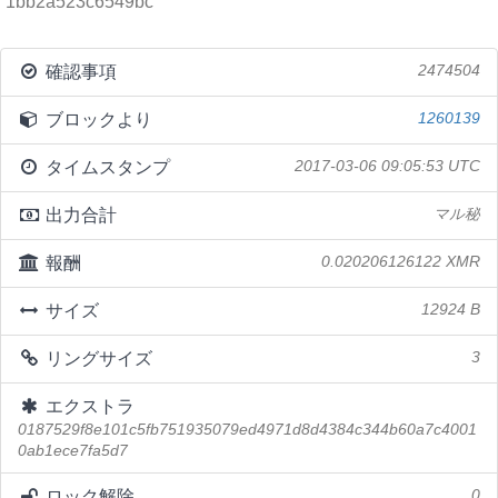
1bb2a523c6549bc
確認事項
2474504
ブロックより
1260139
タイムスタンプ
2017-03-06 09:05:53 UTC
出力合計
マル秘
報酬
0.020206126122 XMR
サイズ
12924 B
リングサイズ
3
エクストラ
0187529f8e101c5fb751935079ed4971d8d4384c344b60a7c4001
0ab1ece7fa5d7
ロック解除
0