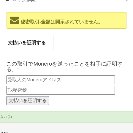
秘密取引-金額は開示されていません。
支払いを証明する
この取引でMoneroを送ったことを相手に証明す
る。:
入力 (1)