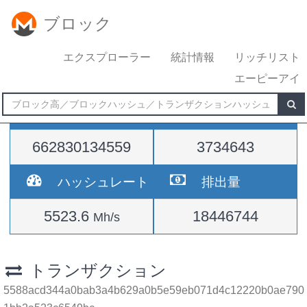
ブロック
エクスプローラー
統計情報
リッチリスト
エーピーアイ
難易度
高さ
662830134559
3734643
ハッシュレート
排出量
5523.6
18446744
Mh/s
トランザクション
5588acd344a0bab3a4b629a0b5e59eb071d4c12220b0ae790