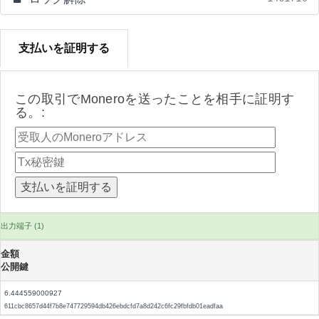
支払いを証明する
この取引でMoneroを送ったことを相手に証明す
る。:
出力端子 (1)
金額
公開鍵
6.444559000927
611cbc8657d44f7b8e747729594db426ebdcfd7a8d242c6fc29fbfdb01eadfaa