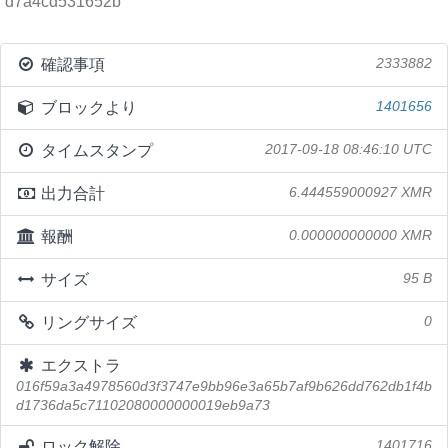
d7a4cd531652b
確認事項
2333882
ブロックより
1401656
タイムスタンプ
2017-09-18 08:46:10 UTC
出力合計
6.444559000927 XMR
報酬
0.000000000000 XMR
サイズ
95 B
リングサイズ
0
エクストラ
016f59a3a4978560d3f3747e9bb96e3a65b7af9b626dd762db1f4b
d1736da5c71102080000000019eb9a73
ロック解除
1401716