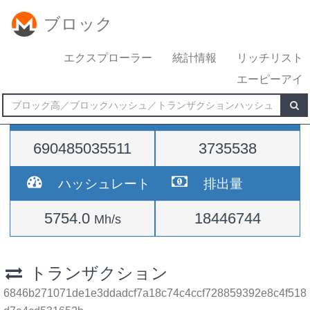
ブロック
エクスプローラー
統計情報
リッチリスト
エーピーアイ
難易度
高さ
690485035511
3735538
ハッシュレート
排出量
5754.0
18446744
Mh/s
トランザクション
6846b271071de1e3ddadcf7a18c74c4ccf728859392e8c4f518