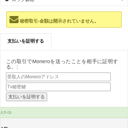
秘密取引-金額は開示されていません。
支払いを証明する
この取引でMoneroを送ったことを相手に証明す
る。:
入力 (1)