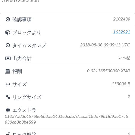
7d46d72c90c868
確認事項
2102439
ブロックより
1632921
タイムスタンプ
2018-08-06 09:39:11 UTC
出力合計
マル秘
報酬
0.021365500000 XMR
サイズ
133006 B
リングサイズ
7
エクストラ
01237a83c4b768ebb3a504d1cdcda7dcccaf198e7951fd9ae17cb
930cb3b3be599
ロック解除
0