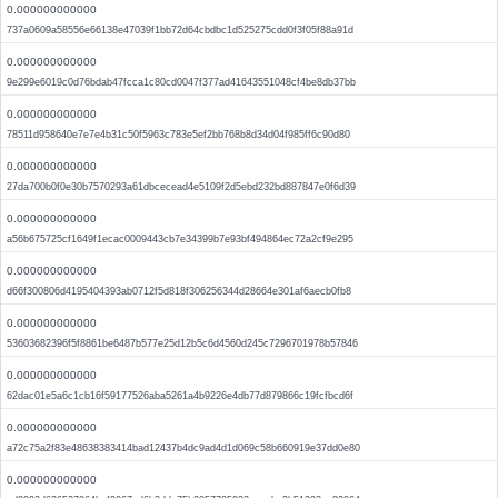
0.000000000000
737a0609a58556e66138e47039f1bb72d64cbdbc1d525275cdd0f3f05f88a91d
0.000000000000
9e299e6019c0d76bdab47fcca1c80cd0047f377ad41643551048cf4be8db37bb
0.000000000000
78511d958640e7e7e4b31c50f5963c783e5ef2bb768b8d34d04f985ff6c90d80
0.000000000000
27da700b0f0e30b7570293a61dbcecead4e5109f2d5ebd232bd887847e0f6d39
0.000000000000
a56b675725cf1649f1ecac0009443cb7e34399b7e93bf494864ec72a2cf9e295
0.000000000000
d66f300806d4195404393ab0712f5d818f306256344d28664e301af6aecb0fb8
0.000000000000
53603682396f5f8861be6487b577e25d12b5c6d4560d245c7296701978b57846
0.000000000000
62dac01e5a6c1cb16f59177526aba5261a4b9226e4db77d879866c19fcfbcd6f
0.000000000000
a72c75a2f83e48638383414bad12437b4dc9ad4d1d069c58b660919e37dd0e80
0.000000000000