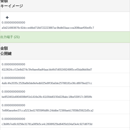
金額
キーイメージ
0.000000000000
a5d214993676c92dcced4bd718d722223887ac9bdb03aaccea308baef00ed5c7
出力端子 (21)
金額
公開鍵
0.000000000000
4113624ccf13e8d274c5fe9aee8adf4aacbb4fd7d0024924985ce45da9bb0bd7
0.000000000000
4a9c4fe2035c2528a6b0de8efedb025e8ff30a0de25788181e36cd8978ed27cc
0.000000000000
be852461b4904008bff1b1416e26c41100dd0150d228abc18be530f17c3850fb
0.000000000000
7e890aea4ee37cca5213ed176559f6d8fc24ddbe72369aeb17858b55622d5ca2
0.000000000000
c3b9fb7ed0c8258e31781a085b5ce4c2608f625bd6405d104af3e4c927d87f3d