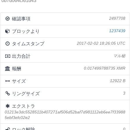
0b7d064cf61d43
確認事項
2497708
ブロックより
1237439
タイムスタンプ
2017-02-02 18:26:05 UTC
出力合計
マル秘
報酬
0.017499788735 XMR
サイズ
12922 B
リングサイズ
3
エクストラ
01213e3dc5528511b407271af506d52baf7d981112eb6ee7f33988
5ebf3efc02e2
ロック解除
0