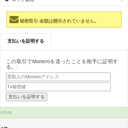
秘密取引-金額は開示されていません。
支払いを証明する
この取引でMoneroを送ったことを相手に証明す
る。:
入力 (1)