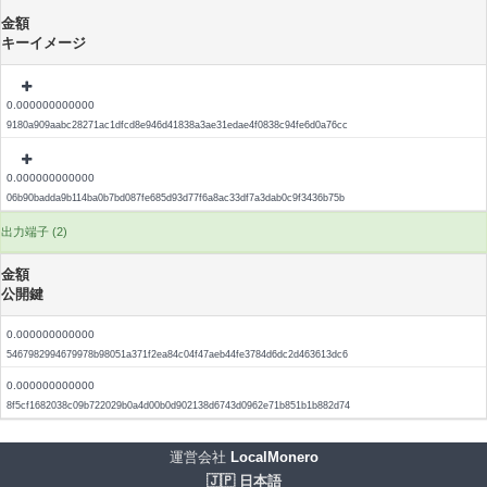
金額
キーイメージ
0.000000000000
9180a909aabc28271ac1dfcd8e946d41838a3ae31edae4f0838c94fe6d0a76cc
0.000000000000
06b90badda9b114ba0b7bd087fe685d93d77f6a8ac33df7a3dab0c9f3436b75b
出力端子 (2)
金額
公開鍵
0.000000000000
5467982994679978b98051a371f2ea84c04f47aeb44fe3784d6dc2d463613dc6
0.000000000000
8f5cf1682038c09b722029b0a4d00b0d902138d6743d0962e71b851b1b882d74
運営会社
LocalMonero
🇯🇵 日本語