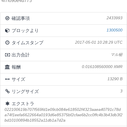
4f7f090e4d775
確認事項
2433993
ブロックより
1300500
タイムスタンプ
2017-05-01 10:28:29 UTC
出力合計
マル秘
報酬
0.016108560000 XMR
サイズ
13290 B
リングサイズ
3
エクストラ
022100619b707f569fd1e09cb084e618502f4323aaea40791c78d
a74f1eefa6622664a0193d6e85375bf2cfae6b2cc0ffc4b3b43db3f2
bd10100894b18552a11db1a7d2a