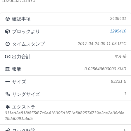
1b26c33731875
確認事項
2439431
ブロックより
1295410
タイムスタンプ
2017-04-24 09:11:05 UTC
出力合計
マル秘
報酬
0.025649600000 XMR
サイズ
83221 B
リングサイズ
3
エクストラ
011ed2e818f855f67c0e416005d1f71ef9f82574739e2ce2e06d4e
29dd0091abd5
ロック解除
0