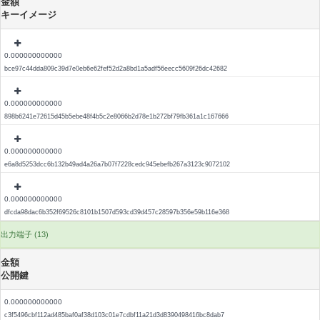
金額
キーイメージ
0.000000000000
bce97c44dda809c39d7e0eb6e62fef52d2a8bd1a5adf56eecc5609f26dc42682
0.000000000000
898b6241e72615d45b5ebe48f4b5c2e8066b2d78e1b272bf79fb361a1c167666
0.000000000000
e6a8d5253dcc6b132b49ad4a26a7b07f7228cedc945ebefb267a3123c9072102
0.000000000000
dfcda98dac6b352f69526c8101b1507d593cd39d457c28597b356e59b116e368
出力端子 (13)
金額
公開鍵
0.000000000000
c3f5496cbf112ad485baf0af38d103c01e7cdbf11a21d3d8390498416bc8dab7