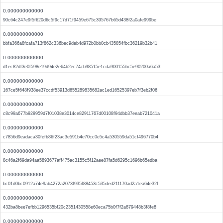
0.000000000000
90c64c247e9f5f620d6c5f9c17d71f9459e675c395767b65d438f2a0afe999be
0.000000000000
bbfa366a8fcafa713f862c336bec9deb4d972b0bb0cb435854fbc36219b32b41
0.000000000000
d1ec82df3e0f598e19d94e2e64b2ec74cb98515e1cda900155bc5e90200a6a53
0.000000000000
167ce5f648f938ee37ccdf53913d655289835682ac1ed16525397eb7f3eb2f06
0.000000000000
c8c99a677b929959d7f01038e3014ce82911767d00108f94dbb37eeab721041a
0.000000000000
c7856d9eadaca30fefb86f23ac3e591b4e70cc0e5c4a530559da51cf496770b4
0.000000000000
8c46a2f69da94aa5893677aff475ac3155c5f12aee87fa5d6295c1696b65edba
0.000000000000
bc01d0bc0912a74e9ab4272a2073f935f88453c535ded211170ad2a1ea64e32f
0.000000000000
432ba8bee7efbb1296535bf20c2351430558e60eca75b0f7f2a879448b3f8fe8
0.000000000000