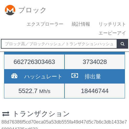
ブロック
エクスプローラー
統計情報
リッチリスト
エーピーアイ
難易度
高さ
662726303463
3734028
ハッシュレート
排出量
5522.7
18446744
Mh/s
トランザクション
88d76386f5cd70eca05a53db555fa49d47d5c7b6c3db1433e7