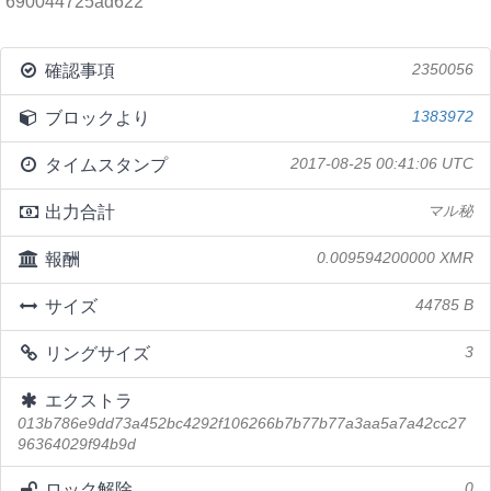
690044725ad622
確認事項
2350056
ブロックより
1383972
タイムスタンプ
2017-08-25 00:41:06 UTC
出力合計
マル秘
報酬
0.009594200000 XMR
サイズ
44785 B
リングサイズ
3
エクストラ
013b786e9dd73a452bc4292f106266b7b77b77a3aa5a7a42cc27
96364029f94b9d
ロック解除
0