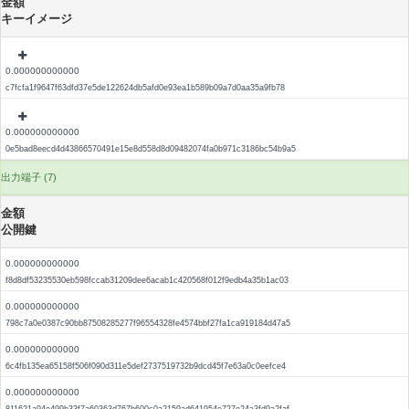
金額
キーイメージ
0.000000000000
c7fcfa1f9647f63dfd37e5de122624db5afd0e93ea1b589b09a7d0aa35a9fb78
0.000000000000
0e5bad8eecd4d43866570491e15e8d558d8d09482074fa0b971c3186bc54b9a5
出力端子 (7)
金額
公開鍵
0.000000000000
f8d8df53235530eb598fccab31209dee6acab1c420568f012f9edb4a35b1ac03
0.000000000000
798c7a0e0387c90bb87508285277f96554328fe4574bbf27fa1ca919184d47a5
0.000000000000
6c4fb135ea65158f506f090d311e5def2737519732b9dcd45f7e63a0c0eefce4
0.000000000000