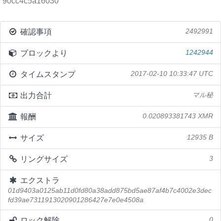
90cc4c5a16030
確認事項
2492991
ブロックより
1242944
タイムスタンプ
2017-02-10 10:33:47 UTC
出力合計
マル秘
報酬
0.020893381743 XMR
サイズ
12935 B
リングサイズ
3
エクストラ
01d9403a0125ab11d0fd80a38add875bd5ae87af4b7c4002e3dec
fd39ae7311913020901286427e7e0e4508a
ロック解除
0