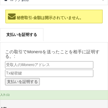
秘密取引-金額は開示されていません。
支払いを証明する
この取引でMoneroを送ったことを相手に証明す
る。:
入力 (1)