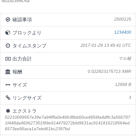
ffd1fb599c4a
確認事項
2500125
ブロックより
1234400
タイムスタンプ
2017-01-29 13:49:41 UTC
出力合計
マル秘
報酬
0.022823175713 XMR
サイズ
12958 B
リングサイズ
3
エクストラ
02210099957e39e7a94fffa0e46fcf8bb60ce4959fa4dffc3a566797
1f448da460627301f99e914479272bfd9631ac9141816218564ed
6573ee95aca1a7ebd61bc2397bd