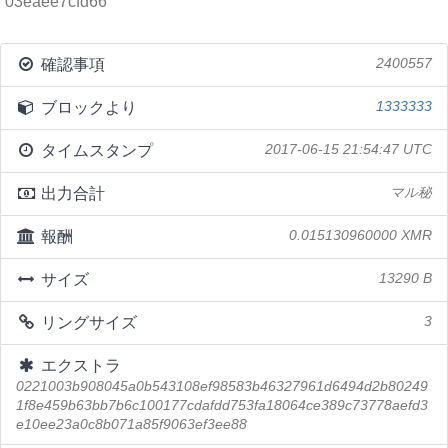
03eaee7cfd66
確認事項
2400557
ブロックより
1333333
タイムスタンプ
2017-06-15 21:54:47 UTC
出力合計
マル秘
報酬
0.015130960000 XMR
サイズ
13290 B
リングサイズ
3
エクストラ
0221003b908045a0b543108ef98583b46327961d6494d2b80249
1f8e459b63bb7b6c100177cdafdd753fa18064ce389c73778aefd3
e10ee23a0c8b071a85f9063ef3ee88