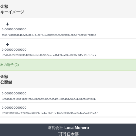
金額
キーイメージ
0.000000000000
5f4d77d6bca64622b3dc27d1bcf7193ade989092646a5726e3f74cc94f7ebbf2
0.000000000000
d2e870d2421892f14206f6c645f672b554ce114397a09cd0f36c045c267675c7
出力端子 (2)
金額
公開鍵
0.000000000000
9eeabd42e189c165efea837bcaa90bc2a354f618ba4bd204e34396e590ff8947
0.000000000000
b2b053183f07c12970e499321c5e1a33af15c16a50380a91ee244aa5ad623e47
運営会社
LocalMonero
🇯🇵 日本語