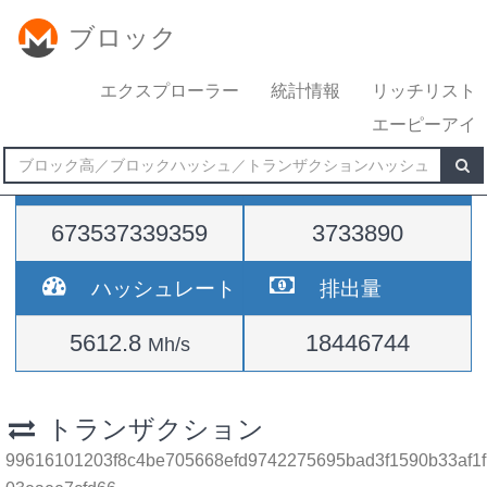
ブロック
エクスプローラー
統計情報
リッチリスト
エーピーアイ
難易度
高さ
673537339359
3733890
ハッシュレート
排出量
5612.8
18446744
Mh/s
トランザクション
99616101203f8c4be705668efd9742275695bad3f1590b33af1f