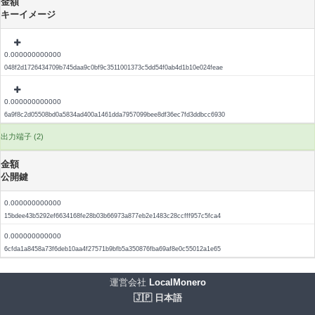
金額
キーイメージ
0.000000000000
048f2d1726434709b745daa9c0bf9c3511001373c5dd54f0ab4d1b10e024feae
0.000000000000
6a9f8c2d05508bd0a5834ad400a1461dda7957099bee8df36ec7fd3ddbcc6930
出力端子 (2)
金額
公開鍵
0.000000000000
15bdee43b5292ef6634168fe28b03b66973a877eb2e1483c28ccfff957c5fca4
0.000000000000
6cfda1a8458a73f6deb10aa4f27571b9bfb5a350876fba69af8e0c55012a1e65
運営会社
LocalMonero
🇯🇵 日本語