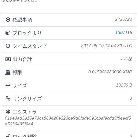
dea28e480e5ac
確認事項
2426722
ブロックより
1307115
タイムスタンプ
2017-05-10 14:04:30 UTC
出力合計
マル秘
報酬
0.015906280000 XMR
サイズ
13256 B
リングサイズ
3
エクストラ
019e3ad3015e73ca883420e323be9d8fdde592cbaf9cdd5f8eecf5
d5039435f9a4
ロック解除
0