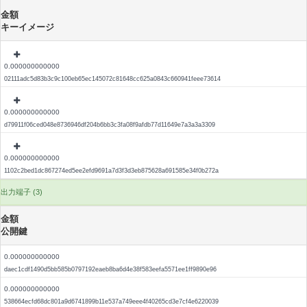
金額
キーイメージ
0.000000000000
02111adc5d83b3c9c100eb65ec145072c81648cc625a0843c660941feee73614
0.000000000000
d79911f06ced048e8736946df204b6bb3c3fa08f9afdb77d11649e7a3a3a3309
0.000000000000
1102c2bed1dc867274ed5ee2efd9691a7d3f3d3eb875628a691585e34f0b272a
出力端子 (3)
金額
公開鍵
0.000000000000
daec1cdf1490d5bb585b0797192eaeb8ba6d4e38f583eefa5571ee1ff9890e96
0.000000000000
538664ecfd68dc801a9d6741899b11e537a749eee4f40265cd3e7cf4e6220039