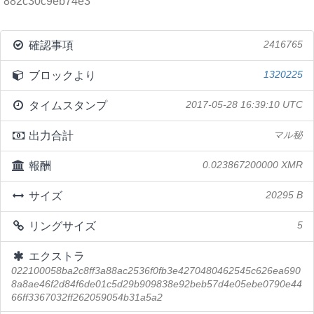
882c30c9eb74e3
確認事項
2416765
ブロックより
1320225
タイムスタンプ
2017-05-28 16:39:10 UTC
出力合計
マル秘
報酬
0.023867200000 XMR
サイズ
20295 B
リングサイズ
5
エクストラ
022100058ba2c8ff3a88ac2536f0fb3e4270480462545c626ea690
8a8ae46f2d84f6de01c5d29b909838e92beb57d4e05ebe0790e44
66ff3367032ff262059054b31a5a2