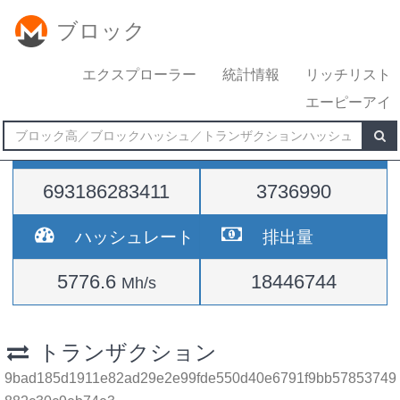
ブロック
エクスプローラー
統計情報
リッチリスト
エーピーアイ
難易度
高さ
693186283411
3736990
ハッシュレート
排出量
5776.6
18446744
Mh/s
トランザクション
9bad185d1911e82ad29e2e99fde550d40e6791f9bb57853749