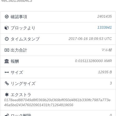
4ec5fb1588b4c3
確認事項
2401435
ブロックより
1333941
タイムスタンプ
2017-06-16 18:09:53 UTC
出力合計
マル秘
報酬
0.015113280000 XMR
サイズ
12935 B
リングサイズ
3
エクストラ
0178eed887049d8f0369b20d369bff050d4861b330ffc7987a773e
46a5bd243476020901431fc71264819656
ロック解除
0