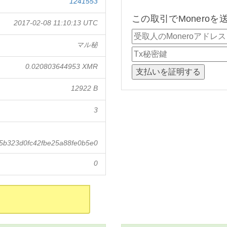
1241553
この取引でMonero
2017-02-08 11:10:13 UTC
マル秘
0.020803644953 XMR
12922 B
3
5b323d0fc42fbe25a88fe0b5e0
0