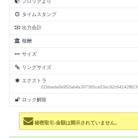
ブロックより
タイムスタンプ
出力合計
報酬
サイズ
リングサイズ
エクストラ
01bbada0e952ab4a307365ca53ac92c64142f823
ロック解除
秘密取引-金額は開示されていません。