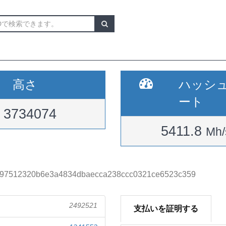
高さ
ハッシ
ート
3734074
5411.8
Mh/
197512320b6e3a4834dbaecca238ccc0321ce6523c359
2492521
支払いを証明する