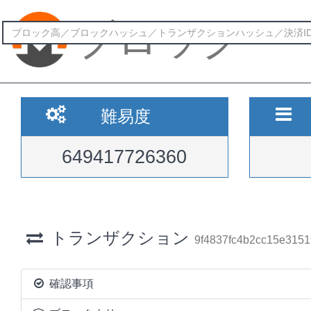
ブロック
難易度
649417726360
トランザクション
9f4837fc4b2cc15e315
確認事項