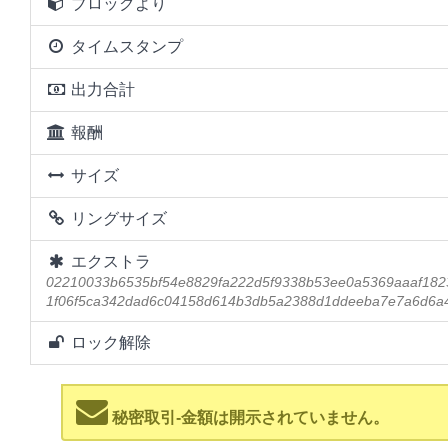
ブロックより
タイムスタンプ
出力合計
報酬
サイズ
リングサイズ
エクストラ
02210033b6535bf54e8829fa222d5f9338b53ee0a5369aaaf182
1f06f5ca342dad6c04158d614b3db5a2388d1ddeeba7e7a6d6a
ロック解除
秘密取引-金額は開示されていません。