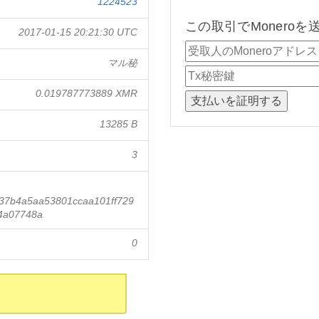
1224523
この取引でMonero
2017-01-15 20:21:30 UTC
マル秘
0.019787773889 XMR
13285 B
3
37b4a5aa53801ccaa101ff729
4a07748a
0