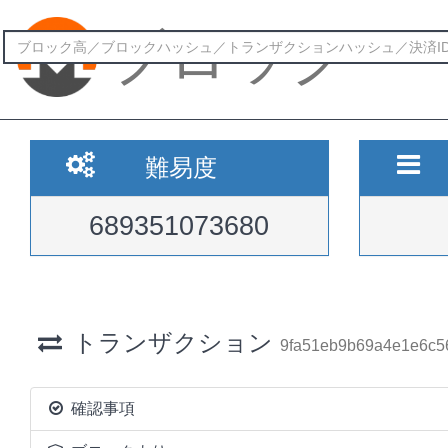
ブロック
難易度
689351073680
トランザクション
9fa51eb9b69a4e1e6c5
確認事項