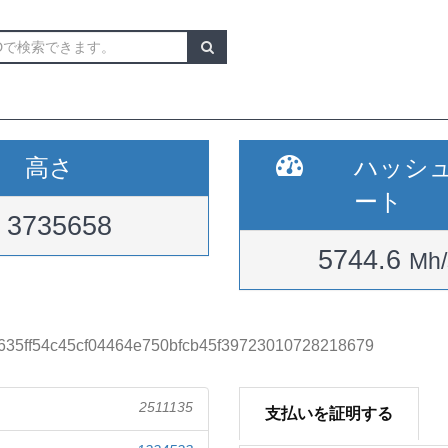
高さ
ハッシ
ート
3735658
5744.6
Mh/
635ff54c45cf04464e750bfcb45f39723010728218679
2511135
支払いを証明する