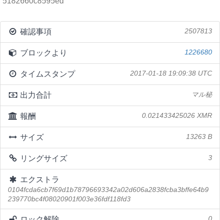
5182660c8595ed
確認事項
2507813
ブロックより
1226680
タイムスタンプ
2017-01-18 19:09:38 UTC
出力合計
マル秘
報酬
0.021433425026 XMR
サイズ
13263 B
リングサイズ
3
エクストラ
0104fcda6cb7f69d1b78796693342a02d606a2838fcba3bffe64b9
239770bc4f08020901f003e36fdf118fd3
ロック解除
0