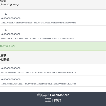
金額
キーイメージ
0.000000000000
241276ac683cc366fab60dfbb394a451d70473bcec79a86e0b454dae174c9373
0.000000000000
6d4ff198d83186c20bac7e6cfacf38b57ca6180f99875850fc0637bd4de8a5ed
出力端子 (2)
金額
公開鍵
0.000000000000
d7f3b04beaa8d34db554148ca16aa648b79441f916c203eda0e4499722f49875
0.000000000000
167a7d3ec72f051c3177d72666e4a81161e802cf4d257a9a0005b7e51b0718a4
運営会社
LocalMonero
🇯🇵 日本語