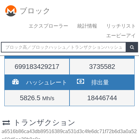
ブロック
エクスプローラー
統計情報
リッチリスト
エーピーアイ
難易度
高さ
699183429217
3735582
ハッシュレート
排出量
5826.5
18446744
Mh/s
トランザクション
a6516b86ca43db89516389ca531d3c4fe6dc71f72b6d3a0a52