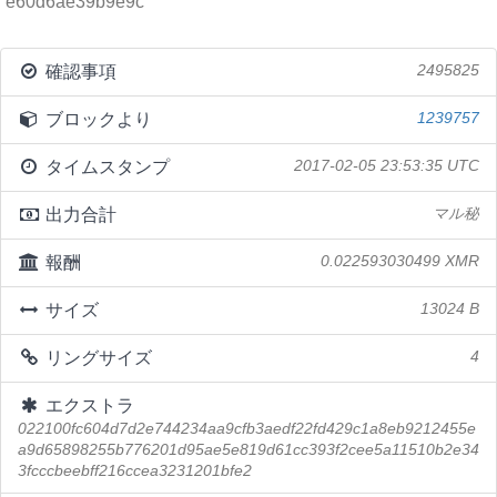
e60d6ae39b9e9c
確認事項
2495825
ブロックより
1239757
タイムスタンプ
2017-02-05 23:53:35 UTC
出力合計
マル秘
報酬
0.022593030499 XMR
サイズ
13024 B
リングサイズ
4
エクストラ
022100fc604d7d2e744234aa9cfb3aedf22fd429c1a8eb9212455e
a9d65898255b776201d95ae5e819d61cc393f2cee5a11510b2e34
3fcccbeebff216ccea3231201bfe2