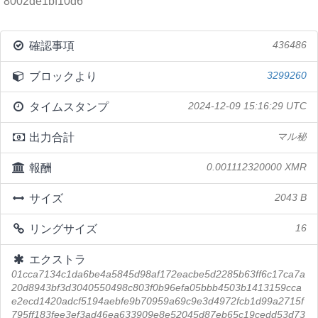
8002de1bf10d6
確認事項
436486
ブロックより
3299260
タイムスタンプ
2024-12-09 15:16:29 UTC
出力合計
マル秘
報酬
0.001112320000 XMR
サイズ
2043 B
リングサイズ
16
エクストラ
01cca7134c1da6be4a5845d98af172eacbe5d2285b63ff6c17ca7a
20d8943bf3d3040550498c803f0b96efa05bbb4503b1413159cca
e2ecd1420adcf5194aebfe9b70959a69c9e3d4972fcb1d99a2715f
795ff183fee3ef3ad46ea633909e8e52045d87eb65c19cedd53d73