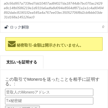
a0c56d957a733fed7dd10407ad84027da18744db7bc070ac2429
e8c14fb0586219e1d931fa6adfa8d094e8564df871a1e1c4a80494
892dabc81901f2ea545a4a767ee03ec35052706f8d2cbfbbb03de
31d168a145126ac0
ロック解除
0
秘密取引-金額は開示されていません。
支払いを証明する
この取引でMoneroを送ったことを相手に証明す
る。: