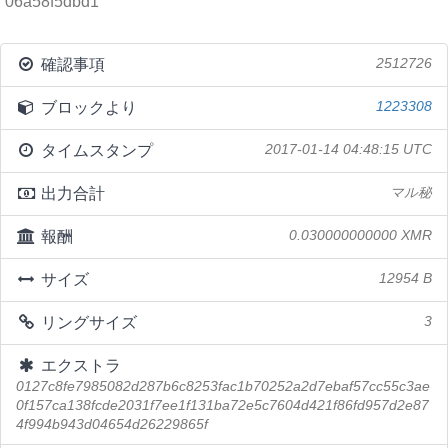
06a58f5dbd1
確認事項
2512726
ブロックより
1223308
タイムスタンプ
2017-01-14 04:48:15 UTC
出力合計
マル秘
報酬
0.030000000000 XMR
サイズ
12954 B
リングサイズ
3
エクストラ
0127c8fe7985082d287b6c8253fac1b70252a2d7ebaf57cc55c3ae
0f157ca138fcde2031f7ee1f131ba72e5c7604d421f86fd957d2e87
4f994b943d04654d26229865f