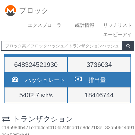
ブロック
エクスプローラー
統計情報
リッチリスト
エーピーアイ
難易度
高さ
648324521930
3736034
ハッシュレート
排出量
5402.7
18446744
Mh/s
トランザクション
c195984b471e1fb4c5f410fd24ffcad1d8dc21f3e132a506c4d91