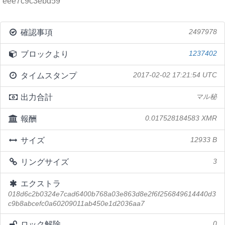
eee7c9c3ebd59
確認事項
2497978
ブロックより
1237402
タイムスタンプ
2017-02-02 17:21:54 UTC
出力合計
マル秘
報酬
0.017528184583 XMR
サイズ
12933 B
リングサイズ
3
エクストラ
018d6c2b0324e7cad6400b768a03e863d8e2f6f256849614440d3
c9b8abcefc0a60209011ab450e1d2036aa7
ロック解除
0