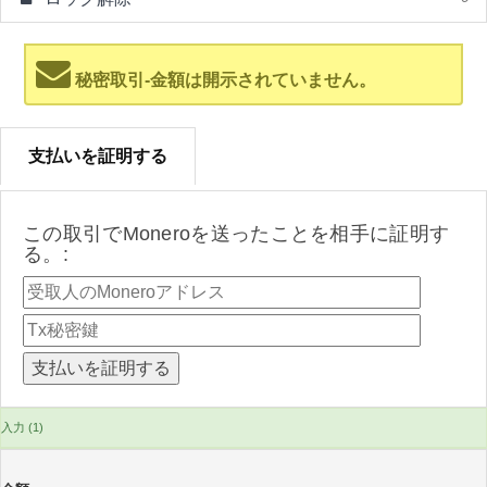
秘密取引-金額は開示されていません。
支払いを証明する
この取引でMoneroを送ったことを相手に証明す
る。:
入力 (1)