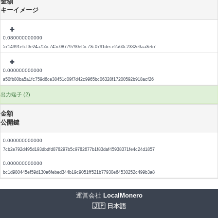
金額
キーイメージ
0.080000000000
5714991efcf3e24a755c745c08779790ef5c73c0791dece2a60c2332e3aa3eb7
0.000000000000
a50fb80ba5a1fc759d6ce38451c09f7d42c9965bc06328f17200592b918acf26
出力端子 (2)
金額
公開鍵
0.000000000000
7cb2e792d495d193dbdfd878297b5c9782677b1f83daf45938371fe4c24d1857
0.000000000000
bc1d980445ef59d130a6febed344b19c9051ff521b77930e64530252c499b3a8
運営会社
LocalMonero
🇯🇵 日本語