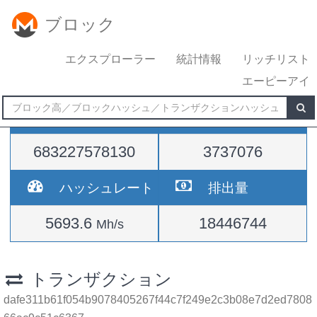
ブロック
エクスプローラー
統計情報
リッチリスト
エーピーアイ
難易度
高さ
683227578130
3737076
ハッシュレート
排出量
5693.6
18446744
Mh/s
トランザクション
dafe311b61f054b9078405267f44c7f249e2c3b08e7d2ed7808