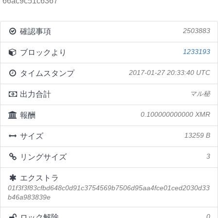
66ac9c51c6367
確認事項
2503883
ブロックより
1233193
タイムスタンプ
2017-01-27 20:33:40 UTC
出力合計
マル秘
報酬
0.100000000000 XMR
サイズ
13259 B
リングサイズ
3
エクストラ
01f3f3f83cfbd648c0d91c3754569b7506d95aa4fce01ced2030d33
b46a983839e
ロック解除
0