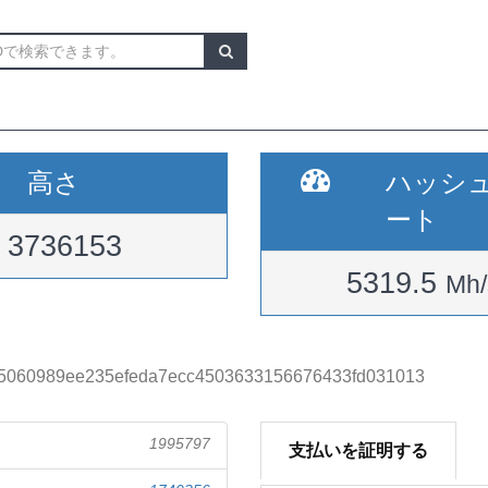
高さ
ハッシ
ート
3736153
5319.5
Mh/
5060989ee235efeda7ecc4503633156676433fd031013
1995797
支払いを証明する