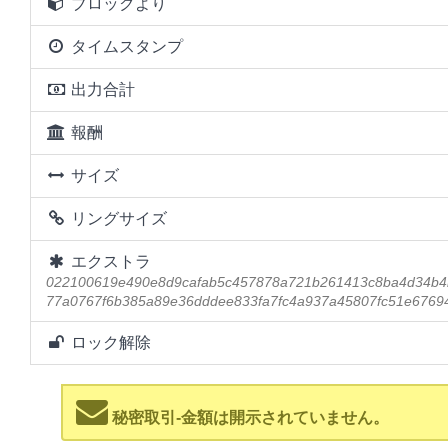
ブロックより
タイムスタンプ
出力合計
報酬
サイズ
リングサイズ
エクストラ
022100619e490e8d9cafab5c457878a721b261413c8ba4d34b4
77a0767f6b385a89e36dddee833fa7fc4a937a45807fc51e6769
ロック解除
秘密取引-金額は開示されていません。