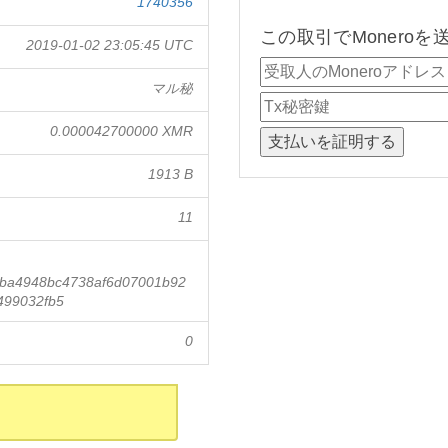
1740356
この取引でMonero
2019-01-02 23:05:45 UTC
マル秘
0.000042700000 XMR
1913 B
11
ba4948bc4738af6d07001b92
499032fb5
0