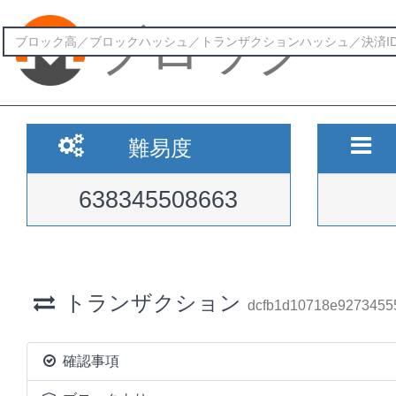
ブロック
難易度
638345508663
トランザクション
dcfb1d10718e9273455
確認事項