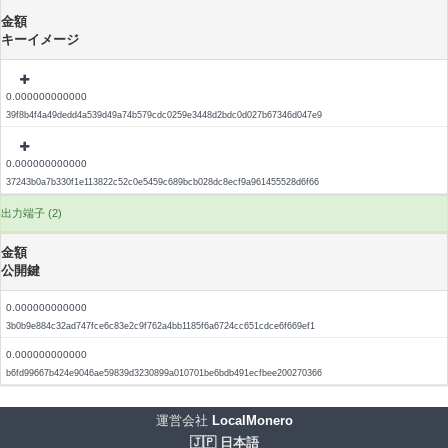
金額
キーイメージ
0.000000000000
39f8b4f4a49dedd4a539d49a74b579cdc0259e3448d2bdc0d027b67346d047e9
0.000000000000
37243b0a7b330f1e113822c52c0e5459c689bcb028dc8ecf9a961455528d6f66
出力端子 (2)
金額
公開鍵
0.000000000000
3b0b9e884c32ad747fce6c83e2c9f762a4bb1185f6a6724cc651cdce6f669ef1
0.000000000000
b6fd99667b424e9046ae59839d3230899a010701be6bdb491ecfbee200270366
運営会社
LocalMonero
🇯🇵 日本語