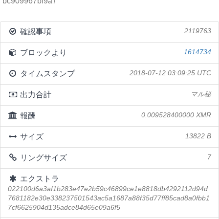
bc909967bf9a7
確認事項
2119763
ブロックより
1614734
タイムスタンプ
2018-07-12 03:09:25 UTC
出力合計
マル秘
報酬
0.009528400000 XMR
サイズ
13822 B
リングサイズ
7
エクストラ
022100d6a3af1b283e47e2b59c46899ce1e8818db4292112d94d
7681182e30e338237501543ac5a1687a88f35d77ff85cad8a0fbb1
7cf6625904d135adce84d65e09a6f5