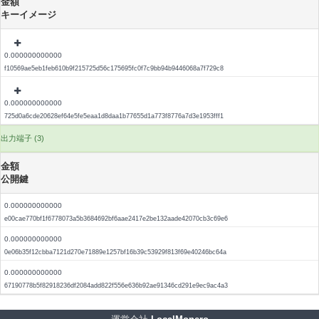
金額
キーイメージ
0.000000000000
f10569ae5eb1feb610b9f215725d56c175695fc0f7c9bb94b9446068a7f729c8
0.000000000000
725d0a6cde20628ef64e5fe5eaa1d8daa1b77655d1a773f8776a7d3e1953fff1
出力端子 (3)
金額
公開鍵
0.000000000000
e00cae770bf1f6778073a5b3684692bf6aae2417e2be132aade42070cb3c69e6
0.000000000000
0e06b35f12cbba7121d270e71889e1257bf16b39c53929f813f69e40246bc64a
0.000000000000
67190778b5f82918236df2084add822f556e636b92ae91346cd291e9ec9ac4a3