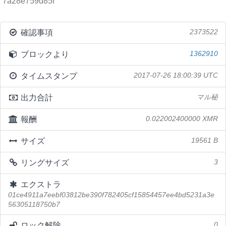
7a28e759d85f
確認事項
2373522
ブロックより
1362910
タイムスタンプ
2017-07-26 18:00:39 UTC
出力合計
マル秘
報酬
0.022002400000 XMR
サイズ
19561 B
リングサイズ
3
エクストラ
01ce4911a7eebf03812be390f782405cf15854457ee4bd5231a3e
56305118750b7
ロック解除
0