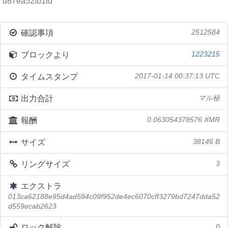
d87ea52fb1fd
確認事項
2512584
ブロックより
1223215
タイムスタンプ
2017-01-14 00:37:13 UTC
出力合計
マル秘
報酬
0.063054378576 XMR
サイズ
38146 B
リングサイズ
3
エクストラ
013ca62188e95d4ad594c09f952de4ec6070cff3279bd7247dda52
d559ecab2623
ロック解除
0