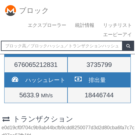
ブロック
エクスプローラー
統計情報
リッチリスト
エーピーアイ
難易度
高さ
676065212831
3735799
ハッシュレート
排出量
5633.9
18446744
Mh/s
トランザクション
e0d19cf0f704c9b9ab44bcfb9cdd8250077d3d2d80cba6fa7c7c