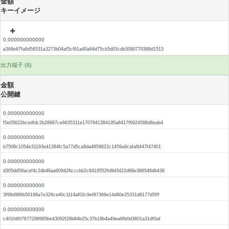
金額
キーイメージ
0.000000000000
a368e87fa6d56531a3273b04af5cf61a40a84d75cb5d03cdb3090770389d1513
出力端子 (6)
金額
公開鍵
0.000000000000
f5e05622bcedfdc2b28997ce6635311e1707941384195a8417f6924586d8eab4
0.000000000000
b7508c1054e31193e41384fc5a77d5ca8da4859622c1459a9cafafbf47f47401
0.000000000000
d305dd59acef4c2db46aa909426cccbb2c8419552fd9d3422d68e366546db436
0.000000000000
3f99d986b50196a7e326ce40c1114af02c9ef87369e14d60e25331d6177d5fff
0.000000000000
c401fdf07677298985be43092f28b84b25c37b19b4a49ea8fb0d3601a31df0af