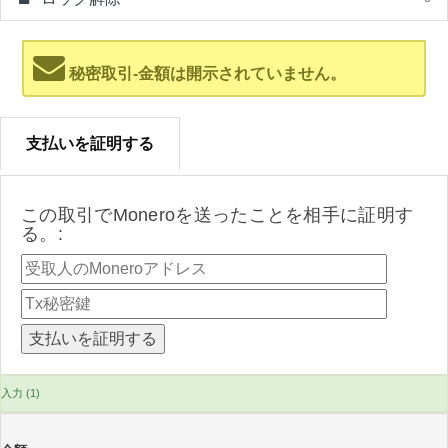
秘密取引-金額は開示されていません。
支払いを証明する
この取引でMoneroを送ったことを相手に証明す
る。:
入力 (1)