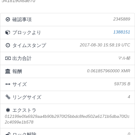
5418190f8ae70
確認事項
2345889
ブロックより
1388151
タイムスタンプ
2017-08-30 15:58:19 UTC
出力合計
マル秘
報酬
0.061857960000 XMR
サイズ
59735 B
リングサイズ
4
エクストラ
012199e0fa6929aa4b90b2970f25bbdc8fed502a6171b5dba70f2c
2c4099e1b578
ロック解除
0