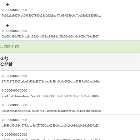
0.000000000000
7e09a2a3d554ac0973007345e24c0d5b1ec77e63f094be6b7ee02e828899f0ca
0.000000000000
0bd96d530d7f154ea8f195d04a398ac87b38af59b55e98bfa6cb6f9c72dd8987
出力端子 (9)
金額
公開鍵
0.000000000000
871738728002cdee9af08a11571cced4c2f4a5e6a676be1a45484a6b0acbb8fe
0.000000000000
a1e4704ff1a2ea4eeeb72e79301bb6b22981cbd0723034f349765c3cdc0810fe
0.000000000000
88015e6b45e082ec8a77a9bd71d10d68e0bfa44d19cec8b92e409e4fd391349d
0.000000000000
a3b38e52c684f6772e1c4ef0f76f55add239d9a1e10fc6cb30db6db8a36b7a13
0.000000000000