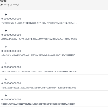
金額
キーイメージ
0.000000000000
7538896540c3ad303c9194f044889c577e6bbc201030219adbb7f74b98f5a1ca
0.000000000000
d0206e9648fbbcc6c75b4fe924b78bbef3877d9b13ad2f4e5e0ac15162c65495
0.000000000000
a8ed28f3ceb9094b3673dedf134778fc5960da1c9f4084d6b7f193e7691f18f5
0.000000000000
aa6018a5ef7d3c9a15be6fcec1bf7e210561352d9e0755cb5ed8278ec716572c
0.000000000000
4c4c1a03d4d112d720312b9f7de3ae46f42b3f709bb976448089adfdfe3d7931
0.000000000000
5c5c91ff09523383c1a08e9f5931ae052a54fbbaa4e838b8daf8466f2355dd8f