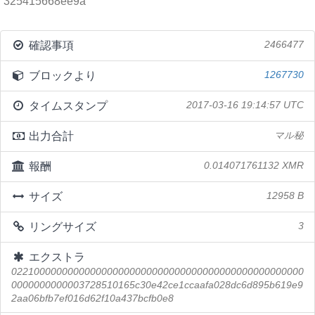
325415668ee9a
確認事項
2466477
ブロックより
1267730
タイムスタンプ
2017-03-16 19:14:57 UTC
出力合計
マル秘
報酬
0.014071761132 XMR
サイズ
12958 B
リングサイズ
3
エクストラ
0221000000000000000000000000000000000000000000000000
0000000000003728510165c30e42ce1ccaafa028dc6d895b619e9
2aa06bfb7ef016d62f10a437bcfb0e8