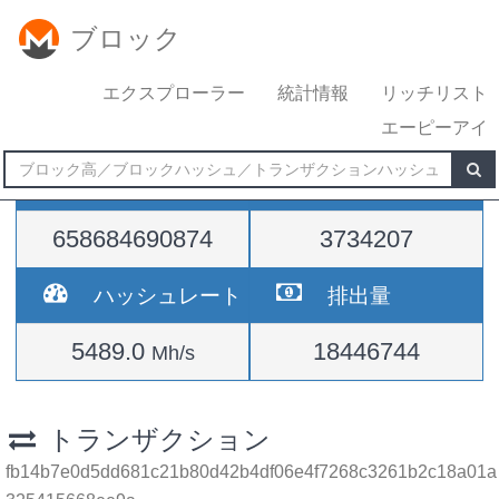
ブロック
エクスプローラー
統計情報
リッチリスト
エーピーアイ
難易度
高さ
658684690874
3734207
ハッシュレート
排出量
5489.0
18446744
Mh/s
トランザクション
fb14b7e0d5dd681c21b80d42b4df06e4f7268c3261b2c18a01a