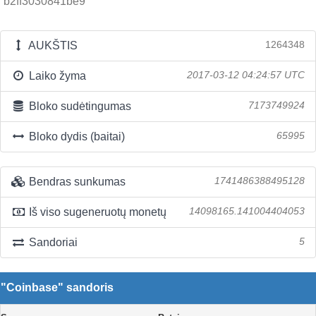
b2ff3030841be9
AUKŠTIS
1264348
Laiko žyma
2017-03-12 04:24:57 UTC
Bloko sudėtingumas
7173749924
Bloko dydis (baitai)
65995
Bendras sunkumas
1741486388495128
Iš viso sugeneruotų monetų
14098165.141004404053
Sandoriai
5
"Coinbase" sandoris